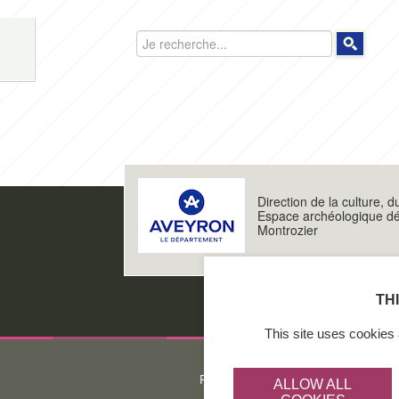
Rechercher
Direction de la culture, d
Espace archéologique d
Montrozier
TH
This site uses cookies 
Protection des données personnelles
ALLOW ALL