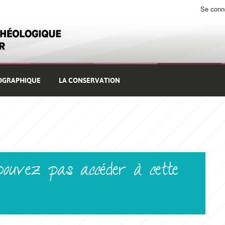
Se conn
Use
me
OGRAPHIQUE
LA CONSERVATION
pouvez pas accéder à cette