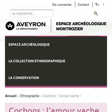
Aller
Se connecter
Contact
T+
T-
User
au
Rechercher
contenu
menu
principal
Navigation
ESPACE ARCHÉOLOGIQUE
principale
LA COLLECTION ETHNOGRAPHIQUE
LA CONSERVATION
Accueil
Ethnographie
Cochons : l’amour vache !
Fil
d'Ariane
Cochons : l’amour vache