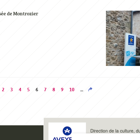
usée de Montrozier
Page
2
Page
3
Page
4
Page
5
Page
6
Page
7
Page
8
Page
9
Page
10
…
courante
Direction de la culture, d
Espace archéologique d