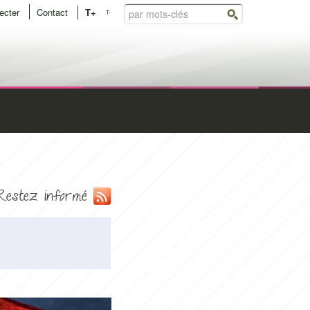
Rechercher
ecter
Contact
T+
T-
r
nu
Restez informé