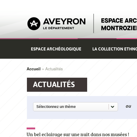
Aller
au
contenu
principal
Navigation
ESPACE ARCHÉOLOGIQUE
LA COLLECTION ETHN
principale
Accueil
Actualités
Fil
d'Ariane
ACTUALITÉS
Sélectionnez un thème
Un bel eclairage sur une nuit dans nos musées !