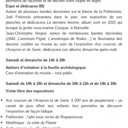
permettra de façonner et de décorer votre toupie en argile.
Expo et dédicaces BD
Auteur de plusieurs bandes dessinées sur le thème de la Préhistoire,
Joël Polomski présentera dans le parc une exposition de ses
planches et dédicacera
La dernière femme
, album sorti en 2025 qui
évoque la grotte sous-marine Cosquer, à Marseille.
Jean-Christophe Vergne, auteur de nombreuses bandes dessinées
(
1944
,
L’aventure Pigüé
,
L’amnésique de Rodez…
) et illustrateur des
dessins visibles au musée au sein de l’exposition
Aux sources de
l’Aveyron et de Serre
, dédicacera ses albums dimanche après-midi.
Samedi et dimanche de 14h à 18h
Ateliers d’initiation à la fouille
archéologique
Cour d’animation du musée – tout public.
Samedi de 14h à 18h et dimanche de 10h à 12h et de 14h à 18h
Visite libre des expositions
Aux sources de l’Aveyron et de Serre. 5 000 ans de peuplement
– un
carnet de jeux offert aux enfants leur permettra de découvrir
l’exposition de façon ludique
Préhistoire : l’abri sous roche de Roquemissou
Néolithique : la stèle du Planet