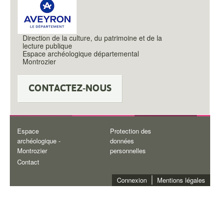
Direction de la culture, du patrimoine et de la
lecture publique
Espace archéologique départemental
Montrozier
CONTACTEZ-NOUS
Espace
Protection des
Minisite
archéologique -
données
Montrozier
personnelles
Footer
Contact
Connexion
Mentions légales
Minisite
Subfooter