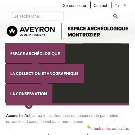
Aller
Se connecter
Contact
T+
T-
User
au
Rechercher
contenu
menu
principal
Navigation
ESPACE ARCHÉOLOGIQUE
principale
LA COLLECTION ETHNOGRAPHIQUE
LA CONSERVATION
Accueil
Actualités
Les Journées européennes du patrimoine :
un week-end exceptionnel dans nos musées !
Fil
toutes les actualités
d'Ariane