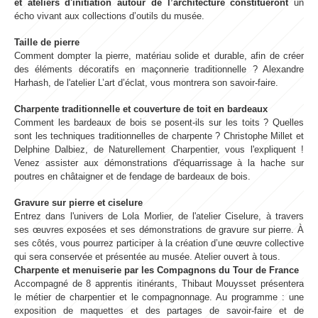
et ateliers d'initiation autour de l’architecture constitueront
un
écho vivant aux collections d’outils du musée.
Taille de pierre
Comment dompter la pierre, matériau solide et durable, afin de créer
des éléments décoratifs en maçonnerie traditionnelle ? Alexandre
Harhash, de l'atelier L’art d’éclat, vous montrera son savoir-faire.
Charpente traditionnelle et couverture de toit en bardeaux
Comment les bardeaux de bois se posent-ils sur les toits ? Quelles
sont les techniques traditionnelles de charpente ? Christophe Millet et
Delphine Dalbiez, de Naturellement Charpentier, vous l'expliquent !
Venez assister aux démonstrations d'équarrissage à la hache sur
poutres en châtaigner et de fendage de bardeaux de bois.
Gravure sur pierre et ciselure
Entrez dans l'univers de Lola Morlier, de l'atelier Ciselure, à travers
ses œuvres exposées et ses démonstrations de gravure sur pierre. À
ses côtés, vous pourrez participer à la création d’une œuvre collective
qui sera conservée et présentée au musée. Atelier ouvert à tous.
Charpente et menuiserie par les Compagnons du Tour de France
Accompagné de 8 apprentis
itinérants, Thibaut Mouysset présentera
le métier de charpentier et le compagnonnage. Au programme : une
exposition de maquettes et des partages de savoir-faire et de